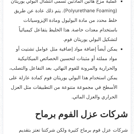
عملية مزج هاتين المادتين تسمى انتشال البولي يوريثان
(Polyurethane Foaming). يتم ذلك عادة عن طريق
خلط محدد من مادة البوليول ومادة الإيزوسيانات
باستخدام معدات خاصة. هذا الخليط يتفاعل كيميائياً
لتشكيل البولي يوريثان فوم.
يمكن أيضاً إضافة مواد إضافية مثل عوامل تشتيت أو
مواد مملئة أو مثبتات لتحسين الخصائص الميكانيكية
والحرارية والمرونة للفوم النهائي. بعد التفاعل والتصلب،
يمكن استخدام هذا البولي يوريثان فوم كمادة عازلة على
الأسطح في مجموعة متنوعة من التطبيقات مثل العزل
الحراري والعزل المائي.
شركات عزل الفوم برماح
شركات عزل فوم برماح كثيرة ولكن شركتنا تعتز بتقديم