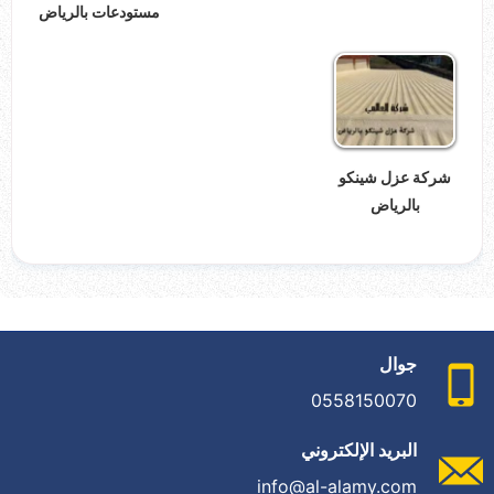
مستودعات بالرياض
شركة عزل شينكو
بالرياض
جوال
0558150070
البريد الإلكتروني
info@al-alamy.com