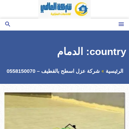
التجاوز
إلى
المحتوى
القائمة
بحث
عن
country:
الدمام
الرئيسية
شركة عزل اسطح بالقطيف – 0558150070