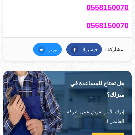
0558150070
0558150070
مشاركة :
فيسبوك
فيسبوك
تويتر
تويتر
هل تحتاج للمساعدة في
منزلك؟
إترك الأمر لفريق عمل شركة
العالمي !