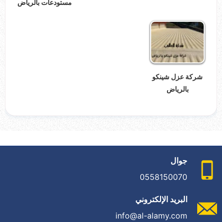
مستودعات بالرياض
شركة عزل شينكو
بالرياض
جوال
0558150070
البريد الإلكتروني
info@al-alamy.com